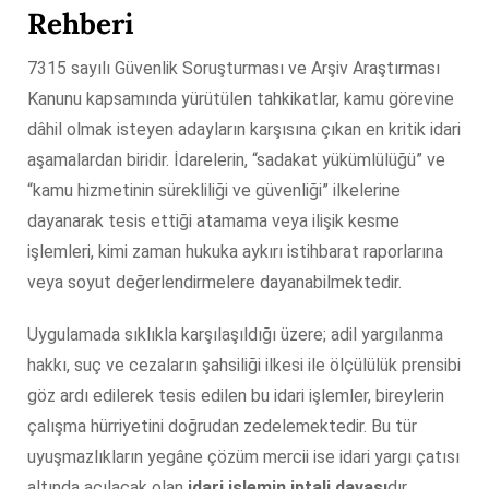
Rehberi
7315 sayılı Güvenlik Soruşturması ve Arşiv Araştırması
Kanunu kapsamında yürütülen tahkikatlar, kamu görevine
dâhil olmak isteyen adayların karşısına çıkan en kritik idari
aşamalardan biridir. İdarelerin, “sadakat yükümlülüğü” ve
“kamu hizmetinin sürekliliği ve güvenliği” ilkelerine
dayanarak tesis ettiği atamama veya ilişik kesme
işlemleri, kimi zaman hukuka aykırı istihbarat raporlarına
veya soyut değerlendirmelere dayanabilmektedir.
Uygulamada sıklıkla karşılaşıldığı üzere; adil yargılanma
hakkı, suç ve cezaların şahsiliği ilkesi ile ölçülülük prensibi
göz ardı edilerek tesis edilen bu idari işlemler, bireylerin
çalışma hürriyetini doğrudan zedelemektedir. Bu tür
uyuşmazlıkların yegâne çözüm mercii ise idari yargı çatısı
altında açılacak olan
idari işlemin iptali davası
dır.