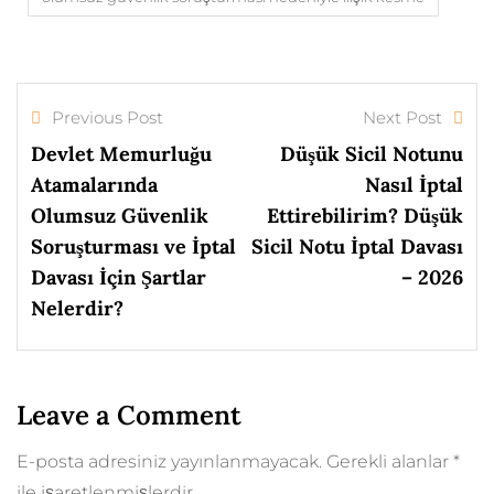
Previous Post
Next Post
Devlet Memurluğu
Düşük Sicil Notunu
Atamalarında
Nasıl İptal
Olumsuz Güvenlik
Ettirebilirim? Düşük
Soruşturması ve İptal
Sicil Notu İptal Davası
Davası İçin Şartlar
– 2026
Nelerdir?
Leave a Comment
E-posta adresiniz yayınlanmayacak.
Gerekli alanlar
*
ile işaretlenmişlerdir