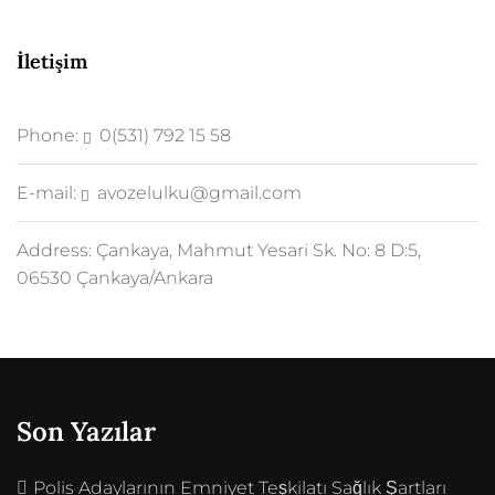
İletişim
Phone:
0(531) 792 15 58
E-mail:
avozelulku@gmail.com
Address:
Çankaya, Mahmut Yesari Sk. No: 8 D:5,
06530 Çankaya/Ankara
Son Yazılar
Polis Adaylarının Emniyet Teşkilatı Sağlık Şartları