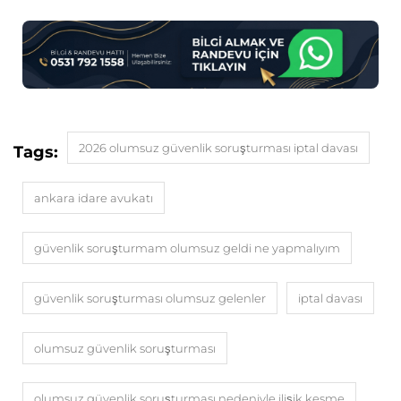
2026 olumsuz güvenlik soruşturması iptal davası
Tags:
ankara idare avukatı
güvenlik soruşturmam olumsuz geldi ne yapmalıyım
güvenlik soruşturması olumsuz gelenler
iptal davası
olumsuz güvenlik soruşturması
olumsuz güvenlik soruşturması nedeniyle ilişik kesme